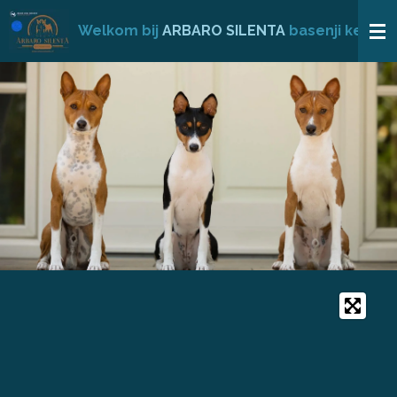
Ga
Welkom bij
ARBARO
SILENTA
basenji kennel
direct
naar
de
hoofdinhoud